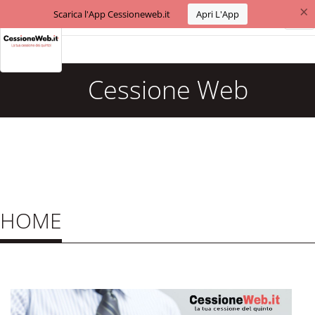
×
Scarica l'App Cessioneweb.it
Apri L'App
Tog
nav
Cessione Web
HOME