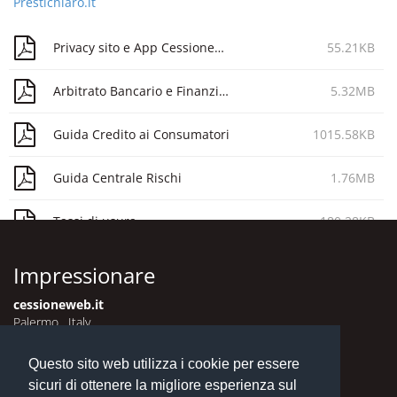
Prestichiaro.it
Privacy sito e App CessioneWeb
55.21KB
Arbitrato Bancario e Finanziario
5.32MB
Guida Credito ai Consumatori
1015.58KB
Guida Centrale Rischi
1.76MB
Tassi di usura
180.28KB
Impressionare
cessioneweb.it
Palermo , Italy
Telefono:
Questo sito web utilizza i cookie per essere
+390915556301
Scarica da
E-mail:
sicuri di ottenere la migliore esperienza sul
AppStore o